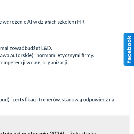
 wdrożenie AI w działach szkoleń i HR.
tymalizować budżet L&D.
wa autorskie) i normami etycznymi firmy.
ompetencji w całej organizacji.
d) i certyfikacji trenerów, stanowią odpowiedź na
rtują już w styczniu 2026!
- Rekrutacja