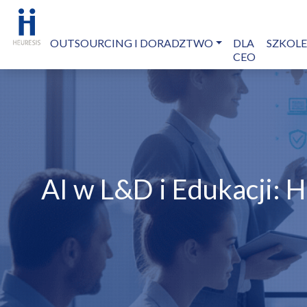
OUTSOURCING I DORADZTWO
DLA
SZKOL
CEO
AI w L&D i Edukacji: