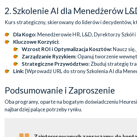
2. Szkolenie AI dla Menedżerów L&D 
Kurs strategiczny, skierowany do liderów i decydentów, 
Dla Kogo:
Menedżerowie HR, L&D, Dyrektorzy Szkół i 
Kluczowe Korzyści:
Wzrost ROI i Optymalizacja Kosztów:
Naucz się,
Zarządzanie Ryzykiem:
Opanuj tworzenie wewnętr
Strategiczne Przywództwo:
Zbuduj strategię tra
Link:
[Wprowadź URL do strony Szkolenia AI dla Men
Podsumowanie i Zaproszenie
Oba programy, oparte na bogatym doświadczeniu Heuresis
najbardziej palące potrzeby rynku.
Zainteresowanych zapraszamy do kontaktu