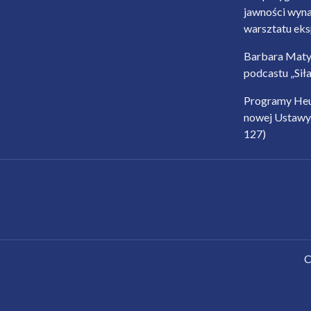
jawności wyn
warsztatu ek
Barbara Maty
podcastu „Sił
Programy Heu
nowej Ustawy
127)
C