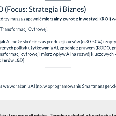
(Focus: Strategia i Biznes)
którzy muszą zapewnić
mierzalny zwrot z inwestycji (ROI)
we
Transformacji Cyfrowej.
 jak AI może skrócić czas produkcji kursów (o 30-50%) i zop
znych polityk użytkowania AI, zgodnie z prawem (RODO, pra
nsformacji cyfrowej i mierz wpływ AI na rozwój kluczowych k
edżerów L&D]
 we wdrażaniu AI (np. w oprogramowaniu Smartmanager.clou
 i rezerwacji miejsc. Terminy szkoleń otwartych sta