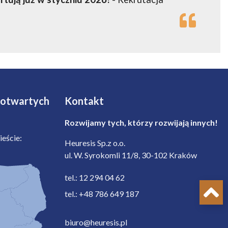
 otwartych
Kontakt
Rozwijamy tych, którzy rozwijają innych!
eście:
Heuresis Sp.z o.o.
ul. W. Syrokomli 11/8, 30-102 Kraków
tel.: 12 294 04 62
tel.: +48 786 649 187
biuro@heuresis.pl