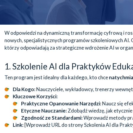
W odpowiedzi na dynamiczną transformację cyfrową i rosn
nowych, specjalistycznych programów szkoleniowych AI. 
którzy odpowiadają za strategiczne wdrożenie AI w organi
1. Szkolenie AI dla Praktyków Eduk
Ten program jest idealny dla każdego, kto chce
natychmia
Dla Kogo:
Nauczyciele, wykładowcy, trenerzy wewnętrz
Kluczowe Korzyści:
Praktyczne Opanowanie Narzędzi:
Naucz się efe
Etyczne Nauczanie:
Zdobądź wiedzę, jak etycznie 
Zgodność ze Standardami:
Wprowadź metody prac
Link:
[Wprowadź URL do strony Szkolenia AI dla Prakt