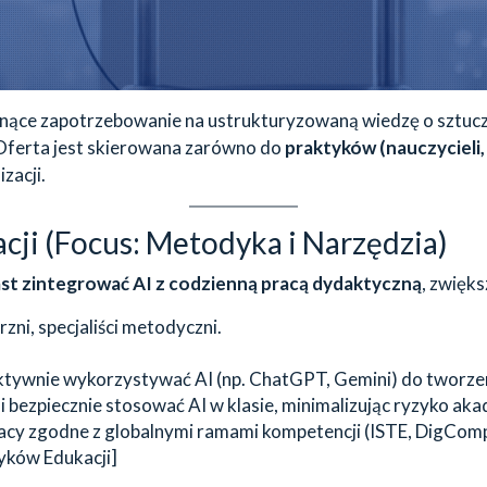
ące zapotrzebowanie na ustrukturyzowaną wiedzę o sztuczne
Oferta jest skierowana zarówno do
praktyków (nauczycieli
zacji.
acji (Focus: Metodyka i Narzędzia)
st zintegrować AI z codzienną pracą dydaktyczną
, zwięks
ni, specjaliści metodyczni.
ktywnie wykorzystywać AI (np. ChatGPT, Gemini) do tworzeni
i bezpiecznie stosować AI w klasie, minimalizując ryzyko aka
y zgodne z globalnymi ramami kompetencji (ISTE, DigCo
yków Edukacji]