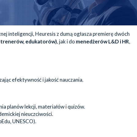
j inteligencji, Heuresis z dumą ogłasza premierę dwóch
, trenerów, edukatorów)
, jak i do
menedżerów L&D i HR
,
zając efektywność i jakość nauczania.
a planów lekcji, materiałów i quizów.
demickiej nieuczciwości.
mpEdu, UNESCO).