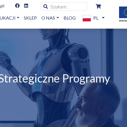
.pl
UKACJI
SKLEP
O NAS
BLOG
PL
Strategiczne Programy