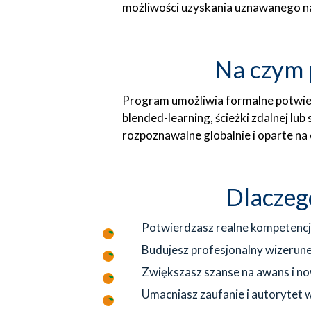
możliwości uzyskania uznawanego na 
Na czym 
Program umożliwia formalne potwier
blended-learning, ścieżki zdalnej lu
rozpoznawalne globalnie i oparte n
Dlaczeg
Potwierdzasz realne kompetenc
Budujesz profesjonalny wizerunek
Zwiększasz szanse na awans i n
Umacniasz zaufanie i autorytet