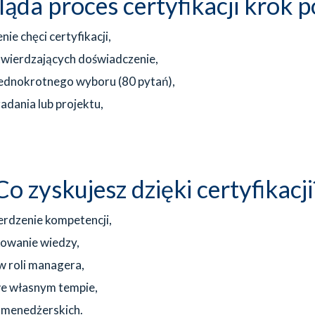
ąda proces certyfikacji krok 
ie chęci certyfikacji,
wierdzających doświadczenie,
 jednokrotnego wyboru (80 pytań),
adania lub projektu,
Co zyskujesz dzięki certyfikacji
rdzenie kompetencji,
kowanie wiedzy,
w roli managera,
we własnym tempie,
 menedżerskich.