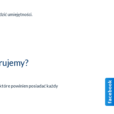
zić umiejętności.
erujemy?
 które powinien posiadać każdy