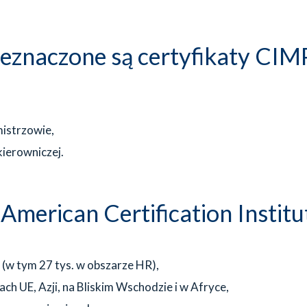
zeznaczone są certyfikaty CI
mistrzowie,
kierowniczej.
 American Certification Institu
(w tym 27 tys. w obszarze HR),
h UE, Azji, na Bliskim Wschodzie i w Afryce,