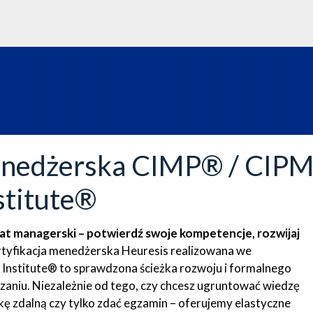
menedżerska CIMP® / CIP
nstitute®
t managerski – potwierdź swoje kompetencje, rozwijaj
tyfikacja menedżerska Heuresis realizowana we
 Institute® to sprawdzona ścieżka rozwoju i formalnego
zaniu. Niezależnie od tego, czy chcesz ugruntować wiedzę
żkę zdalną czy tylko zdać egzamin – oferujemy elastyczne