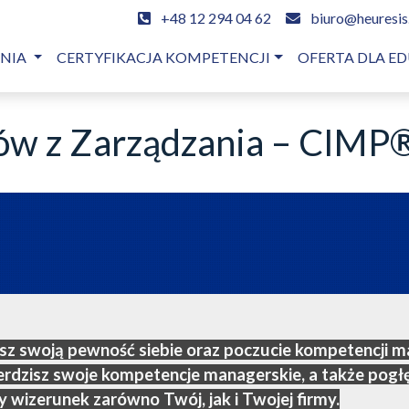
+48 12 294 04 62
biuro@heuresis
ENIA
CERTYFIKACJA KOMPETENCJI
OFERTA DLA ED
rów z Zarządzania – CIMP
sz swoją pewność siebie oraz poczucie kompetencji m
erdzisz swoje kompetencje managerskie, a także pog
y wizerunek zarówno Twój, jak i Twojej firmy.