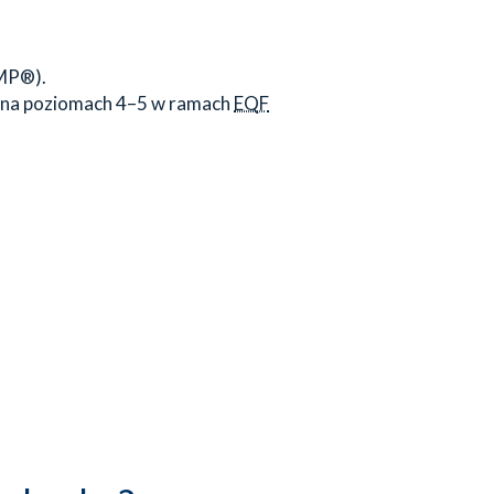
MP®).
e na poziomach 4–5 w ramach
EQF