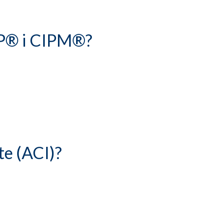
MP® i CIPM®?
te (ACI)?