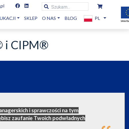
.pl
UKACJI
SKLEP
O NAS
BLOG
PL
® i CIPM®
anagerskich i sprawczości na tym
łębisz zaufanie Twoich podwładnych