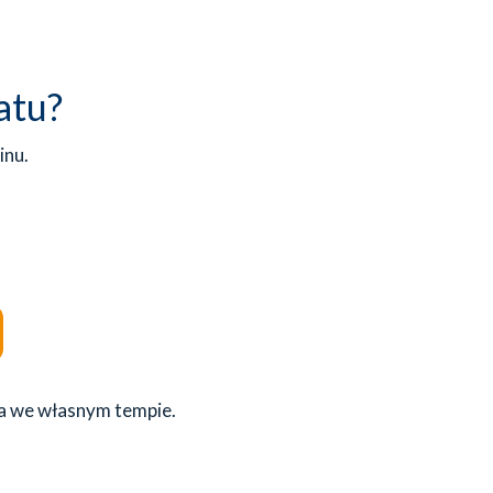
atu?
inu.
uka we własnym tempie.