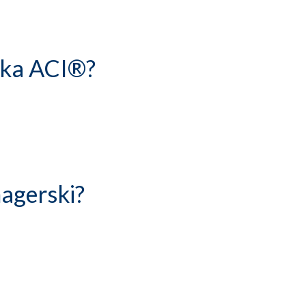
ska ACI®?
agerski?