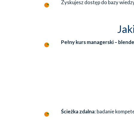
Zyskujesz dostęp do bazy wiedzy
Jak
Pełny kurs managerski – blende
Ścieżka zdalna
: badanie kompete