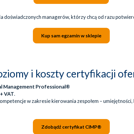
dla doświadczonych managerów, którzy chcą od razu potwierd
Kup sam egzamin w sklepie
oziomy i koszty certyfikacji of
nal Management Professional®
 + VAT
.
ompetencje w zakresie kierowania zespołem – umiejętności,
Zdobądź certyfikat CIMP®