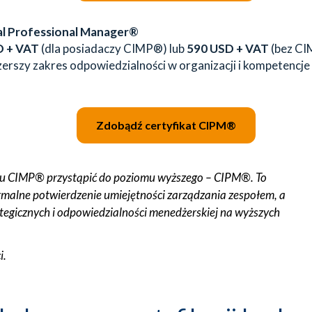
al Professional Manager®
D + VAT
(dla posiadaczy CIMP®) lub
590 USD + VAT
(bez CI
erszy zakres odpowiedzialności w organizacji i kompetencj
Zdobądź certyfikat CIPM®
atu CIMP® przystąpić do poziomu wyższego – CIPM®. To
ormalne potwierdzenie umiejętności zarządzania zespołem, a
ategicznych i odpowiedzialności menedżerskiej na wyższych
i.