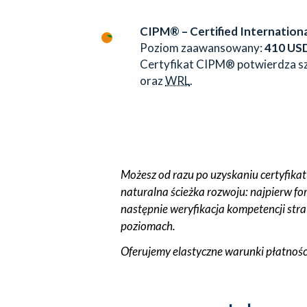
CIPM® – Certified Internation
Poziom zaawansowany:
410 US
Certyfikat CIPM® potwierdza sz
oraz
WRL
.
Możesz od razu po uzyskaniu certyfik
naturalna ścieżka rozwoju: najpierw f
następnie weryfikacja kompetencji str
poziomach.
Oferujemy elastyczne warunki płatnośc