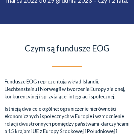
marca 2022 do 29 grudnia 2023 – czyli 2 lata.
Czym są fundusze EOG
Fundusze EOG reprezentują wkład Islandii,
Liechtensteinu i Norwegii w tworzenie Europy zielonej,
konkurencyjnej i sprzyjającej integracji społecznej.
Istnieją dwa cele ogólne: ograniczenie nierówności
ekonomicznych i społecznych w Europie i wzmocnienie
relacji dwustronnych pomiędzy państwami-darczyńcami
a 15 krajami UE z Europy Środkowej i Południowej i