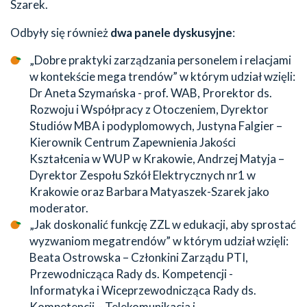
Szarek.
Odbyły się również
dwa panele dyskusyjne
:
„Dobre praktyki zarządzania personelem i relacjami
w kontekście mega trendów” w którym udział wzięli:
Dr Aneta Szymańska - prof. WAB, Prorektor ds.
Rozwoju i Współpracy z Otoczeniem, Dyrektor
Studiów MBA i podyplomowych, Justyna Falgier –
Kierownik Centrum Zapewnienia Jakości
Kształcenia w WUP w Krakowie, Andrzej Matyja –
Dyrektor Zespołu Szkół Elektrycznych nr1 w
Krakowie oraz Barbara Matyaszek-Szarek jako
moderator.
„Jak doskonalić funkcję ZZL w edukacji, aby sprostać
wyzwaniom megatrendów” w którym udział wzięli:
Beata Ostrowska – Członkini Zarządu PTI,
Przewodnicząca Rady ds. Kompetencji -
Informatyka i Wiceprzewodnicząca Rady ds.
Kompetencji – Telekomunikacja i