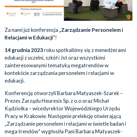
Za nami już konferencja „
Zarządzanie
Personelem i
Relacjami
w
Edukacji
”!
14 grudnia 2023
roku spotkaliśmy się z menedżerami
edukacji z uczelni, szkół i Jst oraz wszystkimi
zainteresowanymi tematyką megatrendów w
kontekście zarządzania personelem i relacjami w
edukacji.
Konferencję otworzyli Barbara Matyaszek-Szarek –
Prezes Zarządu Heuresis Sp. z o.o oraz Michał
Kądziołka – wicedyrektor Wojewódzkiego Urzędu
Pracy w Krakowie. Następnie prelekcję otwierającą
„Zarządzanie personelem i relacjami w świetle badań i
mega trendów” wygłosiła Pani Barbara Matyaszek-